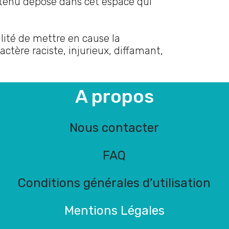
ntenu déposé dans cet espace qui
lité de mettre en cause la
ctère raciste, injurieux, diffamant,
A propos
Nous contacter
FAQ
Conditions générales d’utilisation
Mentions Légales