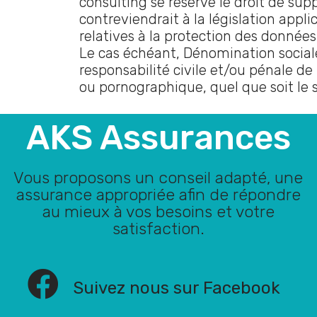
consulting se réserve le droit de su
contreviendrait à la législation appli
relatives à la protection des données
Le cas échéant, Dénomination sociale
responsabilité civile et/ou pénale de
ou pornographique, quel que soit le s
AKS Assurances
Vous proposons un conseil adapté, une
assurance appropriée afin de répondre
au mieux à vos besoins et votre
satisfaction.
Suivez nous sur Facebook