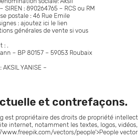
Dénomination sociale: Aksil
€ – SIREN : 890264765 – RCS ou RM
se postale : 46 Rue Emile
nes : ajoutez ici le lien
tions générales de vente si vous
 : .
mann – BP 80157 – 59053 Roubaix
 : AKSIL YANISE –
ectuelle et contrefaçons.
 est propriétaire des droits de propriété intellect
ite internet, notamment les textes, logos, vidéos, 
://www.freepik.com/vectors/people’>People vector